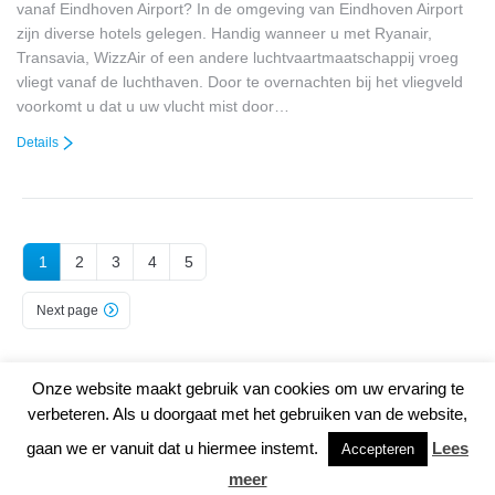
vanaf Eindhoven Airport? In de omgeving van Eindhoven Airport
zijn diverse hotels gelegen. Handig wanneer u met Ryanair,
Transavia, WizzAir of een andere luchtvaartmaatschappij vroeg
vliegt vanaf de luchthaven. Door te overnachten bij het vliegveld
voorkomt u dat u uw vlucht mist door…
Details
1
2
3
4
5
Next page
Onze website maakt gebruik van cookies om uw ervaring te
© Copyright 2020 Vliegveld-Eindhoven.nl | Trotse partner van
Airportdeal
|
verbeteren. Als u doorgaat met het gebruiken van de website,
Vakantietips
|
Disclaimer
|
Privacy & Cookies
| De website www.vliegveld-
gaan we er vanuit dat u hiermee instemt.
Lees
Accepteren
eindhoven.nl is niet gelieerd aan de officiële website van Eindhoven
meer
Airport.