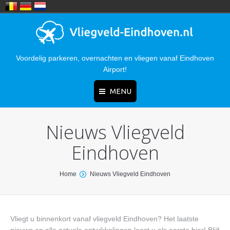
Voordelig parkeren, overnachten en vliegen vanaf Eindhoven
Airport!
MENU
Nieuws Vliegveld
Home
Eindhoven
Nieuws
Parkeren
You are here:
Home
Nieuws Vliegveld Eindhoven
Hotels
Bereikbaarheid
Vliegt u binnenkort vanaf vliegveld Eindhoven? Het laatste