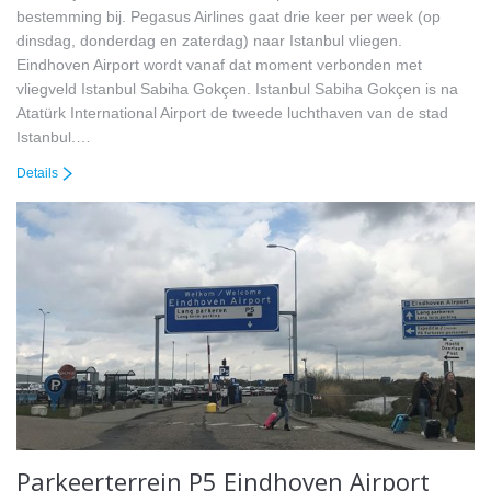
bestemming bij. Pegasus Airlines gaat drie keer per week (op
dinsdag, donderdag en zaterdag) naar Istanbul vliegen.
Eindhoven Airport wordt vanaf dat moment verbonden met
vliegveld Istanbul Sabiha Gokçen. Istanbul Sabiha Gokçen is na
Atatürk International Airport de tweede luchthaven van de stad
Istanbul.…
Details
Parkeerterrein P5 Eindhoven Airport