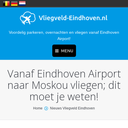
Voordelig parkeren, overnachten en vliegen vanaf Eindhoven
Airport!
MENU
Vanaf Eindhoven Airport
Home
naar Moskou vliegen; dit
Nieuws
moet je weten!
Parkeren
Hotels
You are here:
Home
Nieuws Vliegveld Eindhoven
Bereikbaarheid