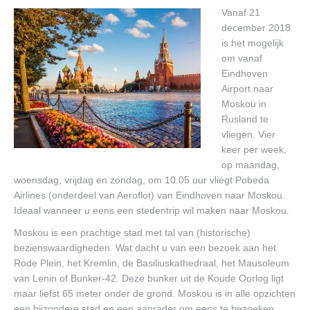
Contact
Vanaf 21
december 2018
is het mogelijk
om vanaf
Eindhoven
Airport naar
Moskou in
Rusland te
vliegen. Vier
keer per week,
op maandag,
woensdag, vrijdag en zondag, om 10.05 uur vliegt Pobeda
Airlines (onderdeel van Aeroflot) van Eindhoven naar Moskou.
Ideaal wanneer u eens een stedentrip wil maken naar Moskou.
Moskou is een prachtige stad met tal van (historische)
bezienswaardigheden. Wat dacht u van een bezoek aan het
Rode Plein, het Kremlin, de Basiliuskathedraal, het Mausoleum
van Lenin of Bunker-42. Deze bunker uit de Koude Oorlog ligt
maar liefst 65 meter onder de grond. Moskou is in alle opzichten
een bijzondere stad en een aanrader om eens te bezoeken.