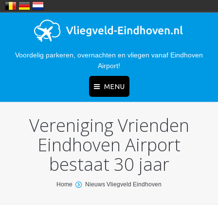
Voordelig parkeren, overnachten en vliegen vanaf Eindhoven
Airport!
MENU
Vereniging Vrienden
Home
Eindhoven Airport
Nieuws
bestaat 30 jaar
Parkeren
Hotels
You are here:
Home
Nieuws Vliegveld Eindhoven
Bereikbaarheid