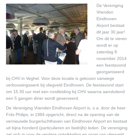
Contact
De Vereniging
Vrienden
Eindhoven
Airport bestaat
dit jaar 30 jaar!
Om dit te vieren
wordt er op
zaterdag 8
november 2014
een feestavond
georganiseerd
bij CHV in Veghel. Voor deze locatie is gekozen vanwege
verbouwingswerk bij vliegveld Eindhoven. De feestavond start
om 15.30 uur met een rondleiding bij CHV waarna aansluitend
een 5 gangen diner wordt geserveerd.
De Vereniging Vrienden Eindhoven Airport is, o.a. door de heer
Frits Philips, in 1984 opgericht, direct na de opening van de
vernieuwde burgerluchthaven van Eindhoven Airport en bestaat
uit bijna honderd (particulieren en bedrijfs) leden. De vereniging
zet zich in voor de verdere ontwikkeling en groei van vliegveld