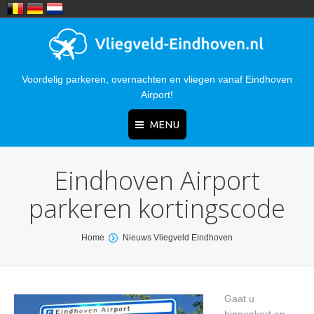
Voordelig parkeren, overnachten en vliegen vanaf Eindhoven
Airport!
MENU
Eindhoven Airport
Home
parkeren kortingscode
Nieuws
Parkeren
You are here:
Home
Nieuws Vliegveld Eindhoven
Hotels
Bereikbaarheid
Gaat u