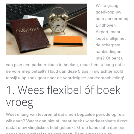
Contact
Wilt u graag
goedkoop uw
auto parkeren bij
Eindhoven
Airport, maar
loopt u altijd nét
de scherpste
aanbiedingen
mis? Of bent u
van plan een parkeerplaats te boeken, maar bent u bang dat u
de volle mep betaalt? Houd dan deze 5 tips in uw achterhoofd
terwijl u op zoek gaat naar de voordeligste parkeeraanbieding!
1. Wees flexibel óf boek
vroeg
Weet u lang van tevoren al dat u een bepaalde periode op reis
wilt gaan? Wacht dan niet af, maar boek uw parkeerplaats direct
nadat u uw vliegtickets hebt geboekt. Grote kans dat u dan een