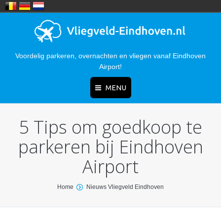
Voordelig parkeren, overnachten en vliegen vanaf Eindhoven
Airport!
MENU
5 Tips om goedkoop te
Home
parkeren bij Eindhoven
Nieuws
Airport
Parkeren
Hotels
You are here:
Home
Nieuws Vliegveld Eindhoven
Bereikbaarheid