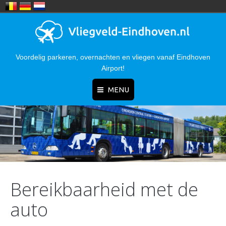
Voordelig parkeren, overnachten en vliegen vanaf Eindhoven
Airport!
MENU
Home
Nieuws
Parkeren
Bereikbaarheid met de
Hotels
auto
Bereikbaarheid